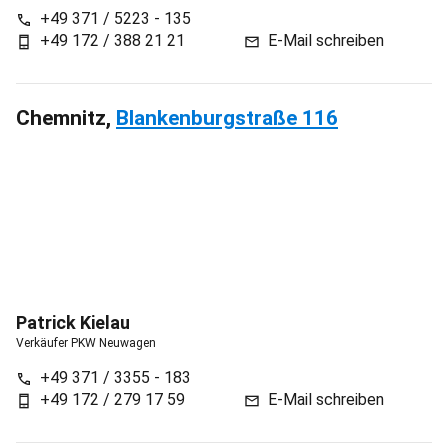
Bruno
Siegel
Verkäufer PKW Neuwagen
+49 371 / 5223 - 135
call
+49 172 / 388 21 21
E-Mail schreiben
phone_android
mail
Chemnitz,
Blankenburgstraße 116
Patrick
Kielau
Verkäufer PKW Neuwagen
+49 371 / 3355 - 183
call
+49 172 / 279 17 59
E-Mail schreiben
phone_android
mail