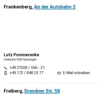
Frankenberg,
An der Autobahn 2
Lutz
Pommerenke
Verkäufer PKW Neuwagen
+49 37206 / 556 - 21
call
+49 172 / 848 25 77
E-Mail schreiben
phone_android
mail
Freiberg,
Dresdner Str. 58