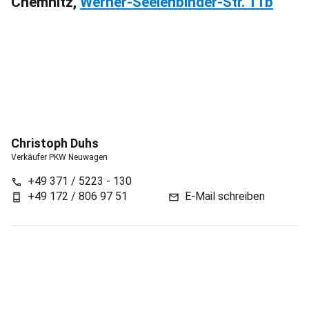
Chemnitz,
Werner-Seelenbinder-Str. 11b
Christoph
Duhs
Verkäufer PKW Neuwagen
+49 371 / 5223 - 130
call
+49 172 / 806 97 51
E-Mail schreiben
phone_android
mail