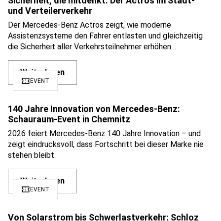
Sicherheit, die mitdenkt: Der Actros im Stadt-
und Verteilerverkehr
Der Mercedes-Benz Actros zeigt, wie moderne
Assistenzsysteme den Fahrer entlasten und gleichzeitig
die Sicherheit aller Verkehrsteilnehmer erhöhen…
Weiterlesen
confirmation_number
EVENT
140 Jahre Innovation von Mercedes-Benz:
Schauraum-Event in Chemnitz
2026 feiert Mercedes-Benz 140 Jahre Innovation – und
zeigt eindrucksvoll, dass Fortschritt bei dieser Marke nie
stehen bleibt.
Weiterlesen
confirmation_number
EVENT