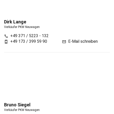
Dirk
Lange
Verkäufer PKW Neuwagen
+49 371 / 5223 - 132
call
+49 173 / 399 59 90
E-Mail schreiben
phone_android
mail