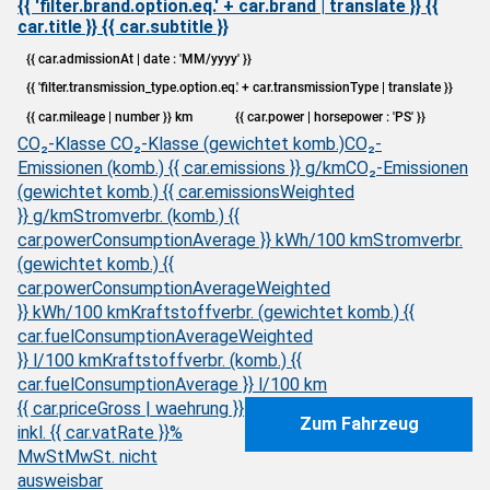
{{ 'filter.brand.option.eq.' + car.brand | translate }} {{
car.title }} {{ car.subtitle }}
{{ car.admissionAt | date : 'MM/yyyy' }}
{{ 'filter.transmission_type.option.eq.' + car.transmissionType | translate }}
{{ car.mileage | number }} km
{{ car.power | horsepower : 'PS' }}
CO₂-Klasse
CO₂-Klasse (gewichtet komb.)
CO₂-
Emissionen (komb.) {{ car.emissions }} g/km
CO₂-Emissionen
(gewichtet komb.) {{ car.emissionsWeighted
}} g/km
Stromverbr. (komb.) {{
car.powerConsumptionAverage }} kWh/100 km
Stromverbr.
(gewichtet komb.) {{
car.powerConsumptionAverageWeighted
}} kWh/100 km
Kraftstoffverbr. (gewichtet komb.) {{
car.fuelConsumptionAverageWeighted
}} l/100 km
Kraftstoffverbr. (komb.) {{
car.fuelConsumptionAverage }} l/100 km
{{ car.priceGross | waehrung }}
Zum Fahrzeug
inkl. {{ car.vatRate }}%
MwSt
MwSt. nicht
ausweisbar