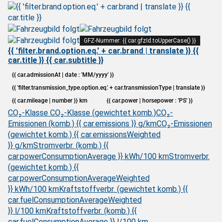
GFZ-Nummer: {{ car.gfzId.toUpperCase() }}
{{ 'filter.brand.option.eq.' + car.brand | translate }} {{
car.title }} {{ car.subtitle }}
{{ car.admissionAt | date : 'MM/yyyy' }}
{{ 'filter.transmission_type.option.eq.' + car.transmissionType | translate }}
{{ car.mileage | number }} km
{{ car.power | horsepower : 'PS' }}
CO₂-Klasse
CO₂-Klasse (gewichtet komb.)
CO₂-
Emissionen (komb.) {{ car.emissions }} g/km
CO₂-Emissionen
(gewichtet komb.) {{ car.emissionsWeighted
}} g/km
Stromverbr. (komb.) {{
car.powerConsumptionAverage }} kWh/100 km
Stromverbr.
(gewichtet komb.) {{
car.powerConsumptionAverageWeighted
}} kWh/100 km
Kraftstoffverbr. (gewichtet komb.) {{
car.fuelConsumptionAverageWeighted
}} l/100 km
Kraftstoffverbr. (komb.) {{
car.fuelConsumptionAverage }} l/100 km