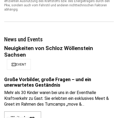
harmonised Light-duty vehicles Test Procedures) ermittelt. Der
Energieverbrauch und der CO
-Ausstoß eines Pkw sind nicht nur von der
2
effizienten Ausnutzung des Kraftstoffs bzw. des Energieträgers durch den
Pkw, sondern auch vom Fahrstil und anderen nichttechnischen Faktoren
abhängig.
News und Events
Neuigkeiten von Schloz Wöllenstein
Sachsen
confirmation_number
EVENT
Große Vorbilder, große Fragen – und ein
unerwartetes Geständnis
Mehr als 30 Kinder waren bei uns in der Eventhalle
Kraftverkehr zu Gast. Sie erlebten ein exklusives Meet &
Greet im Rahmen des Turncamps „move &…