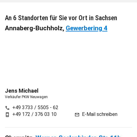
An 6 Standorten für Sie vor Ort in Sachsen
Annaberg-Buchholz,
Gewerbering 4
Jens
Michael
Verkäufer PKW Neuwagen
+49 3733 / 5505 - 62
call
+49 172 / 376 03 10
E-Mail schreiben
phone_android
mail