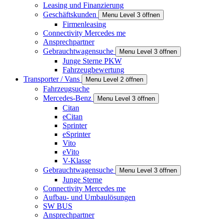
Leasing und Finanzierung
Geschäftskunden
Menu Level 3 öffnen
Firmenleasing
Connectivity Mercedes me
Ansprechpartner
Gebrauchtwagensuche
Menu Level 3 öffnen
Junge Sterne PKW
Fahrzeugbewertung
Transporter / Vans
Menu Level 2 öffnen
Fahrzeugsuche
Mercedes-Benz
Menu Level 3 öffnen
Citan
eCitan
Sprinter
eSprinter
Vito
eVito
V-Klasse
Gebrauchtwagensuche
Menu Level 3 öffnen
Junge Sterne
Connectivity Mercedes me
Aufbau- und Umbaulösungen
SW BUS
Ansprechpartner