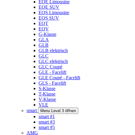
EQE Limousine
EQE SUV
EQS Limousine
EQS SUV
EQT
EQV
G-Klasse
GLA
GLB
GLB elektrisch
GLC
GLC elektrisch
GLC Coupé
GLE - Facelift
GLE Coupé - Facelift
GLS - Facelift
S-Klasse
T-Klasse
V-Klasse
VLE
smart
Menu Level 3 öffnen
smart #1
smart #3
smart #5
AMG