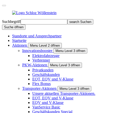
Suchbegriff
search
Suchen
Suche öffnen
Standorte und Ansprechpartner
Startseite
Aktionen
Menu Level 2 öffnen
Innovationsbooster
Menu Level 3 öffnen
Elektrofahrzeuge
Verbrenner
PKW-Aktionen
Menu Level 3 öffnen
Privat­kunden
Geschäfts­kunden
EQT, EQV und V-Klasse
Flex Bonus
Transporter-Aktionen
Menu Level 3 öffnen
Unsere aktuellen Transporter-Aktionen.
EQT, EQV und V-Klasse
EQV und V-Klasse
VanService Basic
Geschäftskunden Special