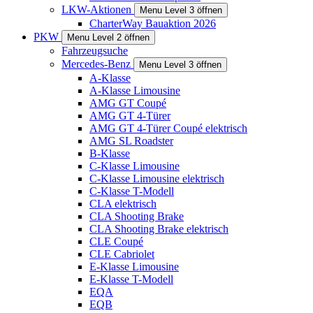
LKW-Aktionen
Menu Level 3 öffnen
CharterWay Bauaktion 2026
PKW
Menu Level 2 öffnen
Fahrzeugsuche
Mercedes-Benz
Menu Level 3 öffnen
A-Klasse
A-Klasse Limousine
AMG GT Coupé
AMG GT 4-Türer
AMG GT 4-Türer Coupé elektrisch
AMG SL Roadster
B-Klasse
C-Klasse Limousine
C-Klasse Limousine elektrisch
C-Klasse T-Modell
CLA elektrisch
CLA Shooting Brake
CLA Shooting Brake elektrisch
CLE Coupé
CLE Cabriolet
E-Klasse Limousine
E-Klasse T-Modell
EQA
EQB