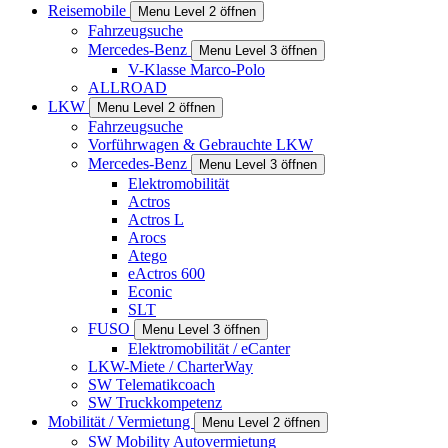
Reisemobile
Menu Level 2 öffnen
Fahrzeugsuche
Mercedes-Benz
Menu Level 3 öffnen
V-Klasse Marco-Polo
ALLROAD
LKW
Menu Level 2 öffnen
Fahrzeugsuche
Vorführwagen & Gebrauchte LKW
Mercedes-Benz
Menu Level 3 öffnen
Elektromobilität
Actros
Actros L
Arocs
Atego
eActros 600
Econic
SLT
FUSO
Menu Level 3 öffnen
Elektromobilität / eCanter
LKW-Miete / CharterWay
SW Telematikcoach
SW Truckkompetenz
Mobilität / Vermietung
Menu Level 2 öffnen
SW Mobility Autovermietung