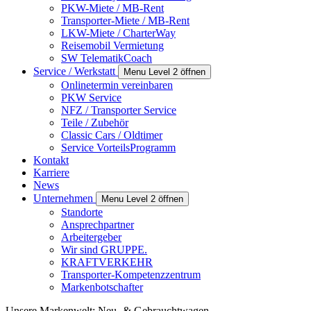
PKW-Miete / MB-Rent
Transporter-Miete / MB-Rent
LKW-Miete / CharterWay
Reisemobil Vermietung
SW TelematikCoach
Service / Werkstatt
Menu Level 2 öffnen
Onlinetermin vereinbaren
PKW Service
NFZ / Transporter Service
Teile / Zubehör
Classic Cars / Oldtimer
Service VorteilsProgramm
Kontakt
Karriere
News
Unternehmen
Menu Level 2 öffnen
Standorte
Ansprechpartner
Arbeitergeber
Wir sind GRUPPE.
KRAFTVERKEHR
Transporter-Kompetenzzentrum
Markenbotschafter
Unsere Markenwelt: Neu- & Gebrauchtwagen