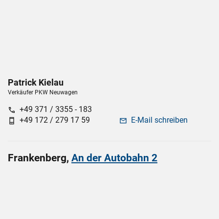
Patrick
Kielau
Verkäufer PKW Neuwagen
+49 371 / 3355 - 183
call
+49 172 / 279 17 59
E-Mail schreiben
phone_android
mail
Frankenberg,
An der Autobahn 2