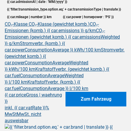
{{ car.admissionAt | date : 'MM/yyyy' }}
{{ 'filter.transmission_type.option.eq.' + car.transmissionType | translate }}
{{ car.mileage | number }} km
{{ car.power | horsepower : 'PS' }}
CO₂-Klasse
CO₂-Klasse (gewichtet komb.)
CO₂-
Emissionen (komb.) {{ car.emissions }} g/km
CO₂-
Emissionen (gewichtet komb.) {{ car.emissionsWeighted
}} g/km
Stromverbr. (komb.) {{
car.powerConsumptionAverage }} kWh/100 km
Stromverbr.
(gewichtet komb.) {{
car.powerConsumptionAverageWeighted
}} kWh/100 km
Kraftstoffverbr. (gewichtet komb.) {{
car.fuelConsumptionAverageWeighted
}} l/100 km
Kraftstoffverbr. (komb.) {{
car.fuelConsumptionAverage }} l/100 km
{{ car.priceGross | waehrung
Zum Fahrzeug
}}
inkl. {{ car.vatRate }}%
MwSt
MwSt. nicht
ausweisbar