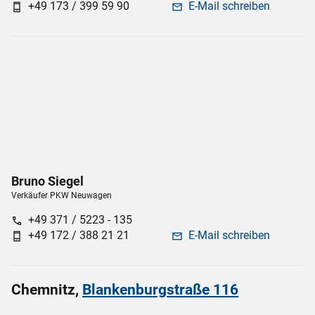
+49 173 / 399 59 90
E-Mail schreiben
phone_android
mail
Bruno
Siegel
Verkäufer PKW Neuwagen
+49 371 / 5223 - 135
call
+49 172 / 388 21 21
E-Mail schreiben
phone_android
mail
Chemnitz,
Blankenburgstraße 116