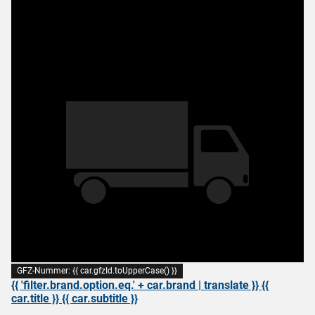
GFZ-Nummer: {{ car.gfzId.toUpperCase() }}
{{ 'filter.brand.option.eq.' + car.brand | translate }} {{
car.title }} {{ car.subtitle }}