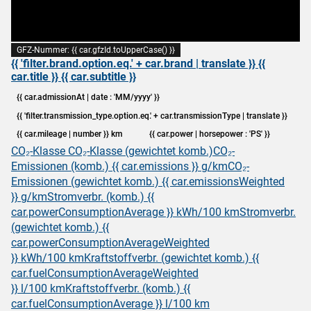
GFZ-Nummer: {{ car.gfzId.toUpperCase() }}
{{ 'filter.brand.option.eq.' + car.brand | translate }} {{
car.title }} {{ car.subtitle }}
{{ car.admissionAt | date : 'MM/yyyy' }}
{{ 'filter.transmission_type.option.eq.' + car.transmissionType | translate }}
{{ car.mileage | number }} km
{{ car.power | horsepower : 'PS' }}
CO₂-Klasse
CO₂-Klasse (gewichtet komb.)
CO₂-
Emissionen (komb.) {{ car.emissions }} g/km
CO₂-
Emissionen (gewichtet komb.) {{ car.emissionsWeighted
}} g/km
Stromverbr. (komb.) {{
car.powerConsumptionAverage }} kWh/100 km
Stromverbr.
(gewichtet komb.) {{
car.powerConsumptionAverageWeighted
}} kWh/100 km
Kraftstoffverbr. (gewichtet komb.) {{
car.fuelConsumptionAverageWeighted
}} l/100 km
Kraftstoffverbr. (komb.) {{
car.fuelConsumptionAverage }} l/100 km