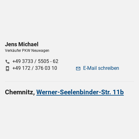
Jens
Michael
Verkäufer PKW Neuwagen
+49 3733 / 5505 - 62
call
+49 172 / 376 03 10
E-Mail schreiben
phone_android
mail
Chemnitz,
Werner-Seelenbinder-Str. 11b