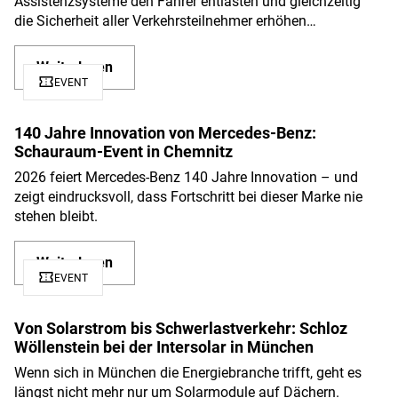
Assistenzsysteme den Fahrer entlasten und gleichzeitig
die Sicherheit aller Verkehrsteilnehmer erhöhen…
Weiterlesen
confirmation_number
EVENT
140 Jahre Innovation von Mercedes-Benz:
Schauraum-Event in Chemnitz
2026 feiert Mercedes-Benz 140 Jahre Innovation – und
zeigt eindrucksvoll, dass Fortschritt bei dieser Marke nie
stehen bleibt.
Weiterlesen
confirmation_number
EVENT
Von Solarstrom bis Schwerlastverkehr: Schloz
Wöllenstein bei der Intersolar in München
Wenn sich in München die Energiebranche trifft, geht es
längst nicht mehr nur um Solarmodule auf Dächern.