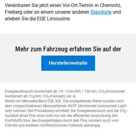
Vereinbaren Sie jetzt einen Vor-Ort-Termin in Chemnitz,
Freiberg oder an einem unserer anderen
Standorte
und
erleben Sie die EQE Limousine.
Mehr zum Fahrzeug erfahren Sie auf der
Herstellerwebsite
Energieverbrauch kombiniert ab: 19 - 15,8 kWh / 100 km;
CO
-Emissionen
2
kombiniert ab: 0 g/km;
CO
-Klasse(n) ab: A;
2
Werte von Mercedes-Benz EQE 300. Die angegebenen Werte wurden nach
dem vorgeschriebenen Messverfahren WLTP (Worldwide harmonised Light-
duty vehicles Test Procedures) ermittelt. Der Energieverbrauch und der CO
-
2
Ausstoß eines Pkw sind nicht nur von der effizienten Ausnutzung des
Kraftstoffs bzw. des Energieträgers durch den Pkw, sondern auch vom
Fahrstil und anderen nichttechnischen Faktoren abhängig.