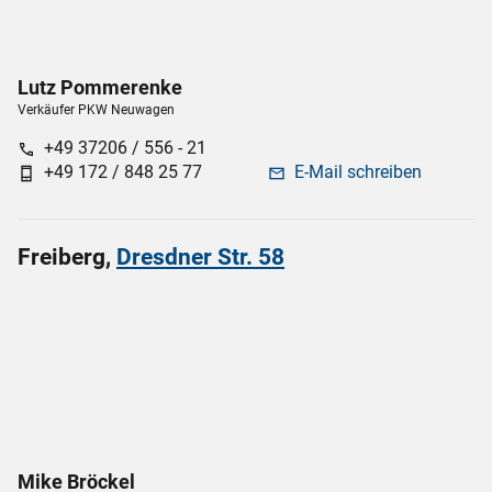
Lutz
Pommerenke
Verkäufer PKW Neuwagen
+49 37206 / 556 - 21
call
+49 172 / 848 25 77
E-Mail schreiben
phone_android
mail
Freiberg,
Dresdner Str. 58
Mike
Bröckel