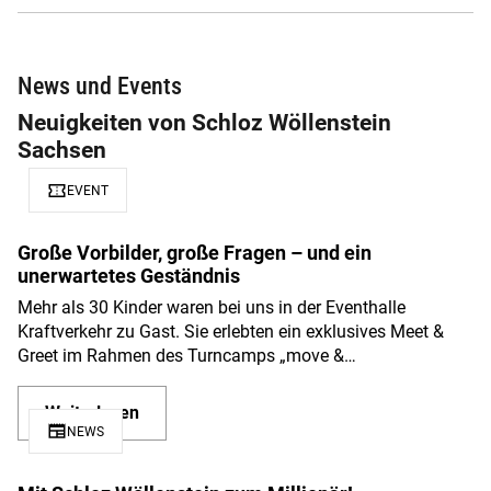
News und Events
Neuigkeiten von Schloz Wöllenstein
Sachsen
confirmation_number
EVENT
Große Vorbilder, große Fragen – und ein
unerwartetes Geständnis
Mehr als 30 Kinder waren bei uns in der Eventhalle
Kraftverkehr zu Gast. Sie erlebten ein exklusives Meet &
Greet im Rahmen des Turncamps „move &…
Weiterlesen
newspaper
NEWS