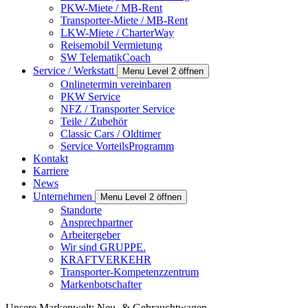
PKW-Miete / MB-Rent
Transporter-Miete / MB-Rent
LKW-Miete / CharterWay
Reisemobil Vermietung
SW TelematikCoach
Service / Werkstatt
Menu Level 2 öffnen
Onlinetermin vereinbaren
PKW Service
NFZ / Transporter Service
Teile / Zubehör
Classic Cars / Oldtimer
Service VorteilsProgramm
Kontakt
Karriere
News
Unternehmen
Menu Level 2 öffnen
Standorte
Ansprechpartner
Arbeitergeber
Wir sind GRUPPE.
KRAFTVERKEHR
Transporter-Kompetenzzentrum
Markenbotschafter
Unsere Markenwelt: Neu- & Gebrauchtwagen