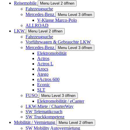
Reisemobile
Menu Level 2 öffnen
Fahrzeugsuche
Mercedes-Benz
Menu Level 3 öffnen
V-Klasse Marco-Polo
ALLROAD
LKW
Menu Level 2 öffnen
Fahrzeugsuche
Vorführwagen & Gebrauchte LKW
Mercedes-Benz
Menu Level 3 öffnen
Elektromobilität
Actros
Actros L
Arocs
Atego
eActros 600
Econic
SLT
FUSO
Menu Level 3 öffnen
Elektromobilität / eCanter
LKW-Miete / CharterWay
SW Telematikcoach
SW Truckkompetenz
Mobilität / Vermietung
Menu Level 2 öffnen
SW Mobility Autovermietung