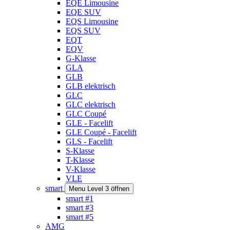
EQE Limousine
EQE SUV
EQS Limousine
EQS SUV
EQT
EQV
G-Klasse
GLA
GLB
GLB elektrisch
GLC
GLC elektrisch
GLC Coupé
GLE - Facelift
GLE Coupé - Facelift
GLS - Facelift
S-Klasse
T-Klasse
V-Klasse
VLE
smart
Menu Level 3 öffnen
smart #1
smart #3
smart #5
AMG