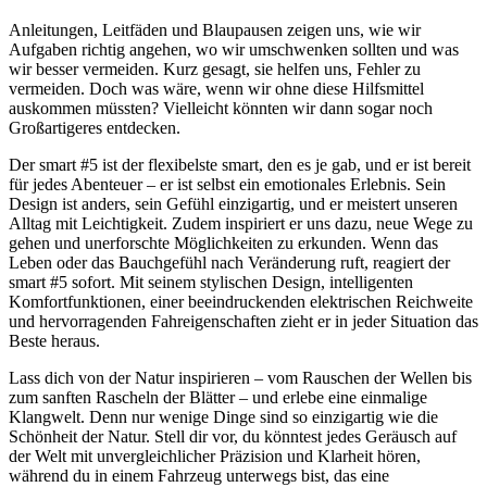
Anleitungen, Leitfäden und Blaupausen zeigen uns, wie wir
Aufgaben richtig angehen, wo wir umschwenken sollten und was
wir besser vermeiden. Kurz gesagt, sie helfen uns, Fehler zu
vermeiden. Doch was wäre, wenn wir ohne diese Hilfsmittel
auskommen müssten? Vielleicht könnten wir dann sogar noch
Großartigeres entdecken.
Der smart #5 ist der flexibelste smart, den es je gab, und er ist bereit
für jedes Abenteuer – er ist selbst ein emotionales Erlebnis. Sein
Design ist anders, sein Gefühl einzigartig, und er meistert unseren
Alltag mit Leichtigkeit. Zudem inspiriert er uns dazu, neue Wege zu
gehen und unerforschte Möglichkeiten zu erkunden. Wenn das
Leben oder das Bauchgefühl nach Veränderung ruft, reagiert der
smart #5 sofort. Mit seinem stylischen Design, intelligenten
Komfortfunktionen, einer beeindruckenden elektrischen Reichweite
und hervorragenden Fahreigenschaften zieht er in jeder Situation das
Beste heraus.
Lass dich von der Natur inspirieren – vom Rauschen der Wellen bis
zum sanften Rascheln der Blätter – und erlebe eine einmalige
Klangwelt. Denn nur wenige Dinge sind so einzigartig wie die
Schönheit der Natur. Stell dir vor, du könntest jedes Geräusch auf
der Welt mit unvergleichlicher Präzision und Klarheit hören,
während du in einem Fahrzeug unterwegs bist, das eine