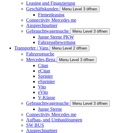
Leasing und Finanzierung
Geschäftskunden
Menu Level 3 öffnen
Firmenleasing
Connectivity Mercedes me
Ansprechpartner
Gebrauchtwagensuche
Menu Level 3 öffnen
Junge Sterne PKW
Fahrzeugbewertung
Transporter / Vans
Menu Level 2 öffnen
Fahrzeugsuche
Mercedes-Benz
Menu Level 3 öffnen
Citan
eCitan
Sprinter
eSprinter
Vito
eVito
V-Klasse
Gebrauchtwagensuche
Menu Level 3 öffnen
Junge Sterne
Connectivity Mercedes me
Aufbau- und Umbaulösungen
SW BUS
Ansprechpartner