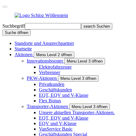
Suchbegriff
search
Suchen
Suche öffnen
Standorte und Ansprechpartner
Startseite
Aktionen
Menu Level 2 öffnen
Innovationsbooster
Menu Level 3 öffnen
Elektrofahrzeuge
Verbrenner
PKW-Aktionen
Menu Level 3 öffnen
Privat­kunden
Geschäfts­kunden
EQT, EQV und V-Klasse
Flex Bonus
Transporter-Aktionen
Menu Level 3 öffnen
Unsere aktuellen Transporter-Aktionen.
EQT, EQV und V-Klasse
EQV und V-Klasse
VanService Basic
Geschäftskunden Special