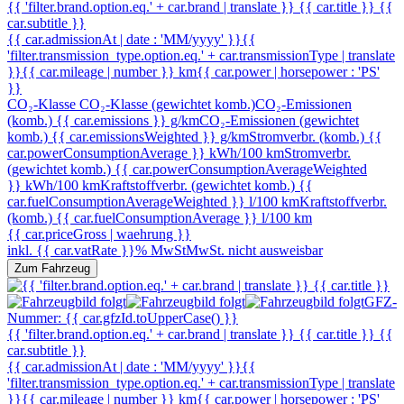
{{ 'filter.brand.option.eq.' + car.brand | translate }} {{ car.title }} {{
car.subtitle }}
{{ car.admissionAt | date : 'MM/yyyy' }}
{{
'filter.transmission_type.option.eq.' + car.transmissionType | translate
}}
{{ car.mileage | number }} km
{{ car.power | horsepower : 'PS'
}}
CO₂-Klasse
CO₂-Klasse (gewichtet komb.)
CO₂-Emissionen
(komb.) {{ car.emissions }} g/km
CO₂-Emissionen (gewichtet
komb.) {{ car.emissionsWeighted }} g/km
Stromverbr. (komb.) {{
car.powerConsumptionAverage }} kWh/100 km
Stromverbr.
(gewichtet komb.) {{ car.powerConsumptionAverageWeighted
}} kWh/100 km
Kraftstoffverbr. (gewichtet komb.) {{
car.fuelConsumptionAverageWeighted }} l/100 km
Kraftstoffverbr.
(komb.) {{ car.fuelConsumptionAverage }} l/100 km
{{ car.priceGross | waehrung }}
inkl. {{ car.vatRate }}% MwSt
MwSt. nicht ausweisbar
Zum Fahrzeug
GFZ-
Nummer: {{ car.gfzId.toUpperCase() }}
{{ 'filter.brand.option.eq.' + car.brand | translate }} {{ car.title }} {{
car.subtitle }}
{{ car.admissionAt | date : 'MM/yyyy' }}
{{
'filter.transmission_type.option.eq.' + car.transmissionType | translate
}}
{{ car.mileage | number }} km
{{ car.power | horsepower : 'PS'