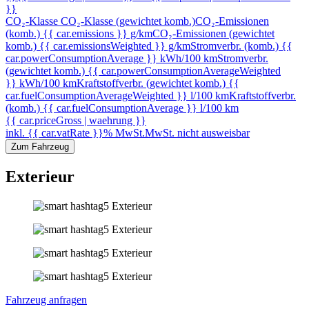
}}
CO₂-Klasse
CO₂-Klasse (gewichtet komb.)
CO₂-Emissionen
(komb.) {{ car.emissions }} g/km
CO₂-Emissionen (gewichtet
komb.) {{ car.emissionsWeighted }} g/km
Stromverbr. (komb.) {{
car.powerConsumptionAverage }} kWh/100 km
Stromverbr.
(gewichtet komb.) {{ car.powerConsumptionAverageWeighted
}} kWh/100 km
Kraftstoffverbr. (gewichtet komb.) {{
car.fuelConsumptionAverageWeighted }} l/100 km
Kraftstoffverbr.
(komb.) {{ car.fuelConsumptionAverage }} l/100 km
{{ car.priceGross | waehrung }}
inkl. {{ car.vatRate }}% MwSt.
MwSt. nicht ausweisbar
Zum Fahrzeug
Exterieur
Fahrzeug anfragen