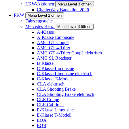
LKW-Aktionen
Menu Level 3 öffnen
CharterWay Bauaktion 2026
PKW
Menu Level 2 öffnen
Fahrzeugsuche
Mercedes-Benz
Menu Level 3 öffnen
A-Klasse
A-Klasse Limousine
AMG GT Coupé
AMG GT 4-Türer
AMG GT 4-Türer Coupé elektrisch
AMG SL Roadster
B-Klasse
C-Klasse Limousine
C-Klasse Limousine elektrisch
C-Klasse T-Modell
CLA elektrisch
CLA Shooting Brake
CLA Shooting Brake elektrisch
CLE Coupé
CLE Cabriolet
E-Klasse Limousine
E-Klasse T-Modell
EQA
EQB