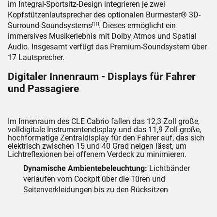
Die speziell für die CLE-Baureihe entwickelten Vordersitze
im Integral-Sportsitz-Design integrieren je zwei
Kopfstützenlautsprecher des optionalen Burmester
®
3D-
Surround-Soundsystems
. Dieses ermöglicht ein
[11]
immersives Musikerlebnis mit Dolby Atmos und Spatial
Audio. Insgesamt verfügt das Premium-Soundsystem über
17 Lautsprecher.
Digitaler Innenraum - Displays für Fahrer
und Passagiere
Im Innenraum des CLE Cabrio fallen das 12,3 Zoll große,
volldigitale Instrumentendisplay und das 11,9 Zoll große,
hochformatige Zentraldisplay für den Fahrer auf, das sich
elektrisch zwischen 15 und 40 Grad neigen lässt, um
Lichtreflexionen bei offenem Verdeck zu minimieren.
Dynamische Ambientebeleuchtung:
Lichtbänder
verlaufen vom Cockpit über die Türen und
Seitenverkleidungen bis zu den Rücksitzen