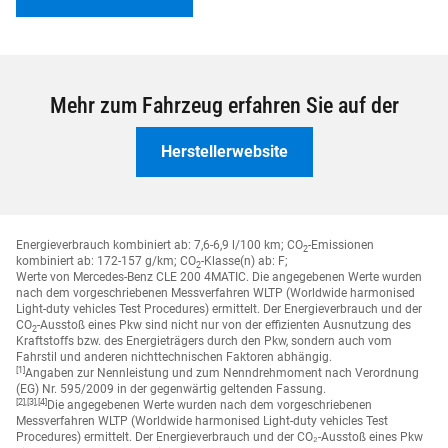
Fahrzeug-Ankauf
Mehr zum Fahrzeug erfahren Sie auf der
Herstellerwebsite
Energieverbrauch kombiniert ab: 7,6-6,9 l/100 km;
CO
-Emissionen
2
kombiniert ab: 172-157 g/km;
CO
-Klasse(n) ab: F;
2
Werte von Mercedes-Benz CLE 200 4MATIC. Die angegebenen Werte wurden
nach dem vorgeschriebenen Messverfahren WLTP (Worldwide harmonised
Light-duty vehicles Test Procedures) ermittelt. Der Energieverbrauch und der
CO
-Ausstoß eines Pkw sind nicht nur von der effizienten Ausnutzung des
2
Kraftstoffs bzw. des Energieträgers durch den Pkw, sondern auch vom
Fahrstil und anderen nichttechnischen Faktoren abhängig.
[1]
Angaben zur Nennleistung und zum Nenndrehmoment nach Verordnung
(EG) Nr. 595/2009 in der gegenwärtig geltenden Fassung.
[2],[3],[4]
Die angegebenen Werte wurden nach dem vorgeschriebenen
Messverfahren WLTP (Worldwide harmonised Light-duty vehicles Test