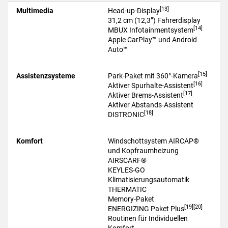
Highlights des CLE Cabrios auf einen Blick
[13]
Multimedia
Head-up-Display
31,2 cm (12,3”) Fahrerdisplay
[14]
MBUX Infotainmentsystem
Apple CarPlay™ und Android
Auto™
[15]
Assistenzsysteme
Park-Paket mit 360°-Kamera
[16]
Aktiver Spurhalte-Assistent
[17]
Aktiver Brems-Assistent
Aktiver Abstands-Assistent
[18]
DISTRONIC
Komfort
Windschottsystem AIRCAP®
und Kopfraumheizung
AIRSCARF®
KEYLES-GO
Klimatisierungsautomatik
THERMATIC
Memory-Paket
[19][20]
ENERGIZING Paket Plus