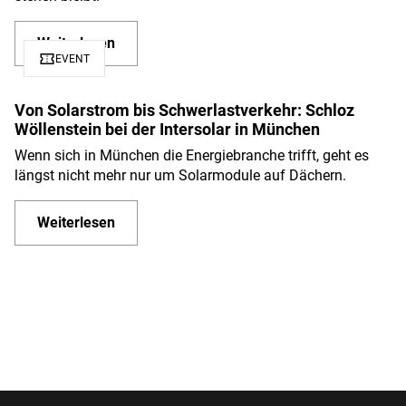
stehen bleibt.
Weiterlesen
confirmation_number
EVENT
Von Solarstrom bis Schwerlastverkehr: Schloz
Wöllenstein bei der Intersolar in München
Wenn sich in München die Energiebranche trifft, geht es
längst nicht mehr nur um Solarmodule auf Dächern.
Weiterlesen