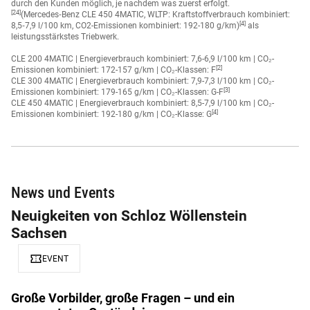
Dienste ist innerhalb von 1 Jahr ab Erstzulassung oder Inbetriebnahme
durch den Kunden möglich, je nachdem was zuerst erfolgt.
[24]
(Mercedes‐Benz CLE 450 4MATIC, WLTP: Kraftstoffverbrauch kombiniert:
[4]
8,5‐7,9 l/100 km, CO2-Emissionen kombiniert: 192-180 g/km)
als
leistungsstärkstes Triebwerk.
CLE 200 4MATIC | Energieverbrauch kombiniert: 7,6-6,9 l/100 km | CO₂-
[2]
Emissionen kombiniert: 172-157 g/km | CO₂-Klassen: F
CLE 300 4MATIC | Energieverbrauch kombiniert: 7,9-7,3 l/100 km | CO₂-
[3]
Emissionen kombiniert: 179-165 g/km | CO₂-Klassen: G-F
CLE 450 4MATIC | Energieverbrauch kombiniert: 8,5-7,9 l/100 km | CO₂-
[4]
Emissionen kombiniert: 192-180 g/km | CO₂-Klasse: G
News und Events
Neuigkeiten von Schloz Wöllenstein
Sachsen
confirmation_number
EVENT