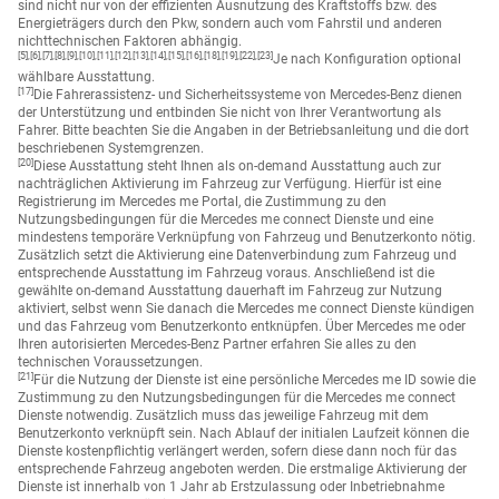
Procedures) ermittelt. Der Energieverbrauch und der CO₂-Ausstoß eines Pkw
sind nicht nur von der effizienten Ausnutzung des Kraftstoffs bzw. des
Energieträgers durch den Pkw, sondern auch vom Fahrstil und anderen
nichttechnischen Faktoren abhängig.
[5],[6],[7],[8],[9],[10],[11],[12],[13],[14],[15],[16],[18],[19],[22],[23]
Je nach Konfiguration optional
wählbare Ausstattung.
[17]
Die Fahrerassistenz- und Sicherheitssysteme von Mercedes-Benz dienen
der Unterstützung und entbinden Sie nicht von Ihrer Verantwortung als
Fahrer. Bitte beachten Sie die Angaben in der Betriebsanleitung und die dort
beschriebenen Systemgrenzen.
[20]
Diese Ausstattung steht Ihnen als on-demand Ausstattung auch zur
nachträglichen Aktivierung im Fahrzeug zur Verfügung. Hierfür ist eine
Registrierung im Mercedes me Portal, die Zustimmung zu den
Nutzungsbedingungen für die Mercedes me connect Dienste und eine
mindestens temporäre Verknüpfung von Fahrzeug und Benutzerkonto nötig.
Zusätzlich setzt die Aktivierung eine Datenverbindung zum Fahrzeug und
entsprechende Ausstattung im Fahrzeug voraus. Anschließend ist die
gewählte on-demand Ausstattung dauerhaft im Fahrzeug zur Nutzung
aktiviert, selbst wenn Sie danach die Mercedes me connect Dienste kündigen
und das Fahrzeug vom Benutzerkonto entknüpfen. Über Mercedes me oder
Ihren autorisierten Mercedes-Benz Partner erfahren Sie alles zu den
technischen Voraussetzungen.
[21]
Für die Nutzung der Dienste ist eine persönliche Mercedes me ID sowie die
Zustimmung zu den Nutzungsbedingungen für die Mercedes me connect
Dienste notwendig. Zusätzlich muss das jeweilige Fahrzeug mit dem
Benutzerkonto verknüpft sein. Nach Ablauf der initialen Laufzeit können die
Dienste kostenpflichtig verlängert werden, sofern diese dann noch für das
entsprechende Fahrzeug angeboten werden. Die erstmalige Aktivierung der