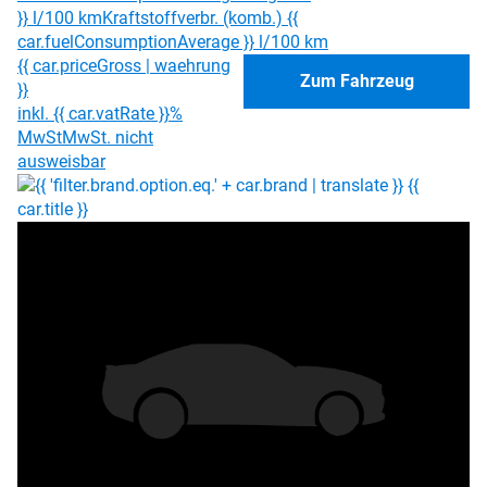
}} l/100 km
Kraftstoffverbr. (komb.) {{
car.fuelConsumptionAverage }} l/100 km
{{ car.priceGross | waehrung
Zum Fahrzeug
}}
inkl. {{ car.vatRate }}%
MwSt
MwSt. nicht
ausweisbar