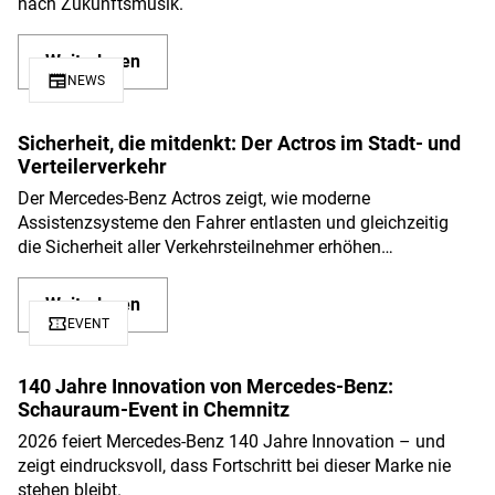
E-Mobilität im Truckverkehr klingt für viele noch immer
nach Zukunftsmusik.
Weiterlesen
newspaper
NEWS
Sicherheit, die mitdenkt: Der Actros im Stadt- und
Verteilerverkehr
Der Mercedes-Benz Actros zeigt, wie moderne
Assistenzsysteme den Fahrer entlasten und gleichzeitig
die Sicherheit aller Verkehrsteilnehmer erhöhen…
Weiterlesen
confirmation_number
EVENT
140 Jahre Innovation von Mercedes-Benz:
Schauraum-Event in Chemnitz
2026 feiert Mercedes-Benz 140 Jahre Innovation – und
zeigt eindrucksvoll, dass Fortschritt bei dieser Marke nie