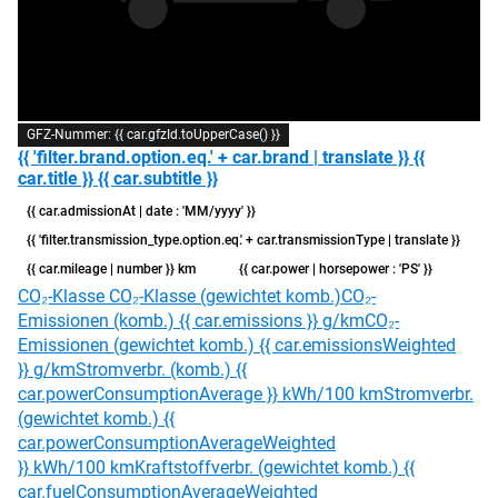
GFZ-Nummer: {{ car.gfzId.toUpperCase() }}
{{ 'filter.brand.option.eq.' + car.brand | translate }} {{
car.title }} {{ car.subtitle }}
{{ car.admissionAt | date : 'MM/yyyy' }}
{{ 'filter.transmission_type.option.eq.' + car.transmissionType | translate }}
{{ car.mileage | number }} km
{{ car.power | horsepower : 'PS' }}
CO₂-Klasse
CO₂-Klasse (gewichtet komb.)
CO₂-
Emissionen (komb.) {{ car.emissions }} g/km
CO₂-
Emissionen (gewichtet komb.) {{ car.emissionsWeighted
}} g/km
Stromverbr. (komb.) {{
car.powerConsumptionAverage }} kWh/100 km
Stromverbr.
(gewichtet komb.) {{
car.powerConsumptionAverageWeighted
}} kWh/100 km
Kraftstoffverbr. (gewichtet komb.) {{
car.fuelConsumptionAverageWeighted