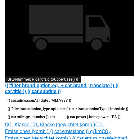
GFZ-Nummer: {{ car.gfzId.toUpperCase() }}
{{ 'filter.brand.option.eq.' + car.brand | translate }} {{
car.title }} {{ car.subtitle }}
{{ car.admissionAt | date : 'MM/yyyy' }}
{{ 'filter.transmission_type.option.eq.' + car.transmissionType | translate }}
{{ car.mileage | number }} km
{{ car.power | horsepower : 'PS' }}
CO₂-Klasse
CO₂-Klasse (gewichtet komb.)
CO₂-
Emissionen (komb.) {{ car.emissions }} g/km
CO₂-
Emissionen (gewichtet komb.) {{ car.emissionsWeighted