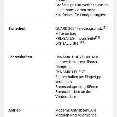
Routinen für Individuellen
Komfort
Großzügige Platzverhältnisse im
Innenraum: 72 mm mehr
Kniefreiheit für Fondpassagiere
[21]
Sicherheit
GUARD 360° Fahrzeugschutz
Mittenairbag
[22]
PRE-SAFE® Impuls Seite
[23]
DIGITAL LIGHT
Fahrverhalten
DYNAMIC BODY CONTROL
Fahrwerk mit einstellbarer
Dämpfung
DYNAMIC SELECT:
Fahrverhalten per Fingertipp
verändern
Bremsanlage mit größeren
Bremsscheiben an der
Vorderachse
Antrieb
Moderne Antriebsart: Alle