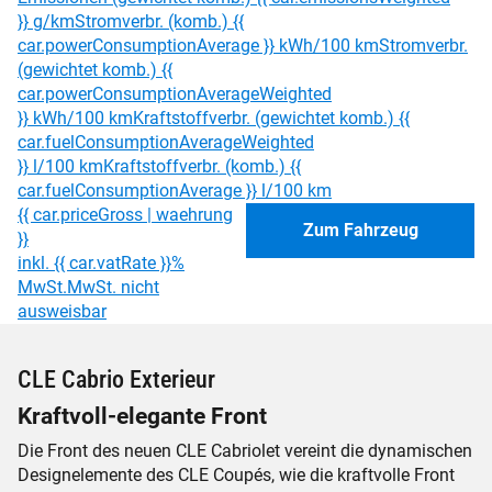
}} g/km
Stromverbr. (komb.) {{
car.powerConsumptionAverage }} kWh/100 km
Stromverbr.
(gewichtet komb.) {{
car.powerConsumptionAverageWeighted
}} kWh/100 km
Kraftstoffverbr. (gewichtet komb.) {{
car.fuelConsumptionAverageWeighted
}} l/100 km
Kraftstoffverbr. (komb.) {{
car.fuelConsumptionAverage }} l/100 km
{{ car.priceGross | waehrung
Zum Fahrzeug
}}
inkl. {{ car.vatRate }}%
MwSt.
MwSt. nicht
ausweisbar
CLE Cabrio Exterieur
Kraftvoll-elegante Front
Die Front des neuen CLE Cabriolet vereint die dynamischen
Designelemente des CLE Coupés, wie die kraftvolle Front