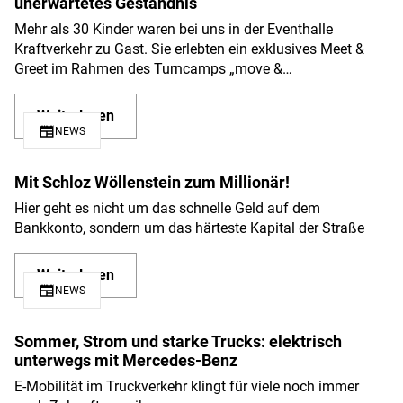
Große Vorbilder, große Fragen – und ein
unerwartetes Geständnis
Mehr als 30 Kinder waren bei uns in der Eventhalle
Kraftverkehr zu Gast. Sie erlebten ein exklusives Meet &
Greet im Rahmen des Turncamps „move &…
Weiterlesen
newspaper
NEWS
Mit Schloz Wöllenstein zum Millionär!
Hier geht es nicht um das schnelle Geld auf dem
Bankkonto, sondern um das härteste Kapital der Straße
Weiterlesen
newspaper
NEWS
Sommer, Strom und starke Trucks: elektrisch
unterwegs mit Mercedes-Benz