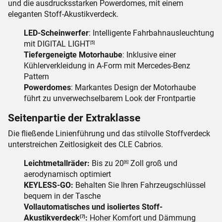
und die ausdrucksstarken Powerdomes, mit einem
eleganten Stoff-Akustikverdeck.
LED-Scheinwerfer
: Intelligente Fahrbahnausleuchtung
mit DIGITAL LIGHT
[5]
Tiefergeneigte Motorhaube
: Inklusive einer
Kühlerverkleidung in A-Form mit Mercedes-Benz
Pattern
Powerdomes
: Markantes Design der Motorhaube
führt zu unverwechselbarem Look der Frontpartie
Seitenpartie der Extraklasse
Die fließende Linienführung und das stilvolle Stoffverdeck
unterstreichen Zeitlosigkeit des CLE Cabrios.
Leichtmetallräder:
Bis zu 20
Zoll groß und
[6]
aerodynamisch optimiert
KEYLESS-GO:
Behalten Sie Ihren Fahrzeugschlüssel
bequem in der Tasche
Vollautomatisches und isoliertes Stoff-
Akustikverdeck
:
Hoher Komfort und Dämmung
[7]