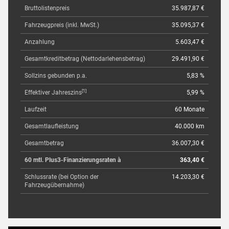
Bruttolistenpreis
35.987,87 €
Fahrzeugpreis (inkl. MwSt.)
35.095,37 €
Anzahlung
5.603,47 €
Gesamtkreditbetrag (Nettodarlehensbetrag)
29.491,90 €
Sollzins gebunden p.a.
5,83 %
[1]
Effektiver Jahreszins
5,99 %
Laufzeit
60 Monate
Gesamtlaufleistung
40.000 km
Gesamtbetrag
36.007,30 €
60 mtl. Plus3-Finanzierungsraten à
363,40 €
Schlussrate (bei Option der
14.203,30 €
Fahrzeugübernahme)