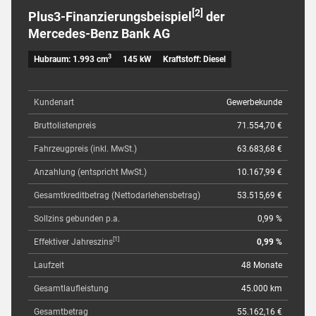
[2]
Plus3-Finanzierungsbeispiel
der
Mercedes-Benz Bank AG
3
Hubraum: 1.993 cm
145 kW
Kraftstoff: Diesel
Kundenart
Gewerbekunde
Bruttolistenpreis
71.554,70 €
Fahrzeugpreis (inkl. MwSt.)
63.683,68 €
Anzahlung (entspricht MwSt.)
10.167,99 €
Gesamtkreditbetrag (Nettodarlehensbetrag)
53.515,69 €
Sollzins gebunden p.a.
0,99 %
[1]
Effektiver Jahreszins
0,99 %
Laufzeit
48 Monate
Gesamtlaufleistung
45.000 km
Gesamtbetrag
55.162,16 €