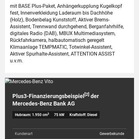
mit BASE Plus-Paket, Anhängerkupplung Kugelkopf
fest, Innenverkleidung Laderaum bis Dachhöhe
(Holz), Bodenbelag Kunststoff, Aktiver Brems-
Assistent, Trennwand durchgehend, Berganfahrhilfe,
digitales Radio (DAB), MBUX Multimediasystem,
Rückfahrkamera, halbautomatisch geregelt
Klimaanlage TEMPMATIC, Totwinkel-Assistent,
Aktiver Spurhalte-Assistent, ATTENTION ASSIST
u.v.m.
[2]
Plus3-Finanzierungsbeispiel
der
Mercedes-Benz Bank AG
3
Hubraum: 1.950 cm
75 kW
Kraftstoff: Diesel
Kundenart
Gewerbekunde