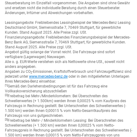
Steuerberatung im Einzelfall vorgenommen. Die Angaben sind ohne Gewähr
und ersetzen nicht die individuelle Beratung durch einen Steuerberater.
Änderungen, Irrtümer und Abweichungen vorbehalten.
Leasingangebote: Freibleibendes Leasingbeispiel der Mercedes-Benz Leasing
Deutschland GmbH, Siemensstraße 7, 70469 Stuttgart, für gewerbliche
Kunden. Stand August 2025. Alle Preise zzgl. USt.
Finanzierungsangebote: Freibleibendes Finanzierungsbeispiel der Mercedes-
Benz Bank AG, Siemensstraße 7, 70469 Stuttgart, für gewerbliche Kunden.
Stand August 2025. Alle Preise zzgl. USt.
Angebot gültig solange der Vorrat reicht. Die Fahrzeuge sind sofort
verfügbare (Lagerwagen) Neuwagen.
Alle o. g. EUR-Werte verstehen sich als Nettowerte ohne USt., soweit nicht
anders angegeben.
Angaben zu CO
-Emissionen, Kraftstoffverbrauch und Fahrzeugeffizienz sind
2
jederzeit unter
www.mercedes-benz.de
oder in den mitgelieferten Unterlagen
Ihres Mercedes-Benz einsehbar.
[1]
Gemäß den Darlehensbedingungen ist für das Fahrzeug eine
Vollkaskoversicherung abzuschließen
[2]
Freibetrag bei Mehr-/Minderkilometern: Bei Überschreiten des
Schwellenwertes (+ 1.500km) werden Ihnen 0,00025 % vom Kaufpreis des
Fahrzeugs in Rechnung gestellt. Bei Unterschreiten des Schwellenwertes (-
1.500 km) werden Ihnen 0,00015 % vom Netto-Gesamtkaufpreis des
Fahrzeugs von uns gutgeschrieben.
[3]
Freibetrag bei Mehr- / Minderkilometern Leasing: Bei Überschreiten des
Schwellenwertes (+ 1.500 km) werden Ihnen 0,00025 % vom Netto-
Fahrzeugpreis in Rechnung gestellt. Bei Unterschreiten des Schwellenwertes (-
1.500 km) werden Ihnen 0,00015 % vom Netto-Fahrzeugpreis von uns