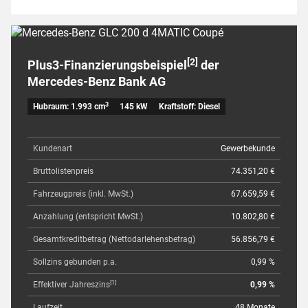
[2]
Plus3-Finanzierungsbeispiel
der
Mercedes-Benz Bank AG
3
Hubraum: 1.993 cm
145 kW
Kraftstoff: Diesel
Kundenart
Gewerbekunde
Bruttolistenpreis
74.351,20 €
Fahrzeugpreis (inkl. MwSt.)
67.659,59 €
Anzahlung (entspricht MwSt.)
10.802,80 €
Gesamtkreditbetrag (Nettodarlehensbetrag)
56.856,79 €
Sollzins gebunden p.a.
0,99 %
[1]
Effektiver Jahreszins
0,99 %
Laufzeit
48 Monate