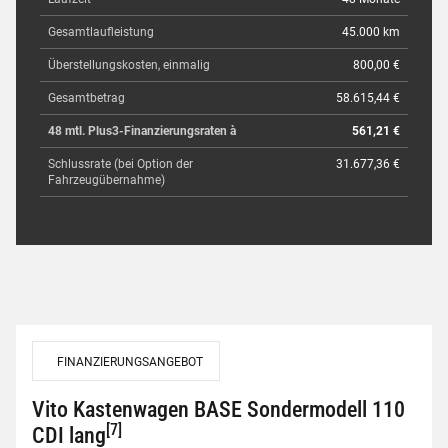
Gesamtlaufleistung
45.000 km
Überstellungskosten, einmalig
800,00 €
Gesamtbetrag
58.615,44 €
48 mtl. Plus3-Finanzierungsraten à
561,21 €
Schlussrate (bei Option der
31.677,36 €
Fahrzeugübernahme)
FINANZIERUNGSANGEBOT
Vito Kastenwagen BASE Sondermodell 110
[7]
CDI lang