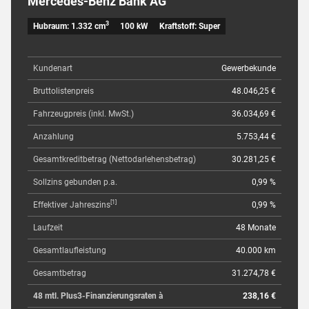
Mercedes-Benz Bank AG
3
Hubraum: 1.332 cm
100 kW
Kraftstoff: Super
Kundenart
Gewerbekunde
Bruttolistenpreis
48.046,25 €
Fahrzeugpreis (inkl. MwSt.)
36.034,69 €
Anzahlung
5.753,44 €
Gesamtkreditbetrag (Nettodarlehensbetrag)
30.281,25 €
Sollzins gebunden p.a.
0,99 %
[1]
Effektiver Jahreszins
0,99 %
Laufzeit
48 Monate
Gesamtlaufleistung
40.000 km
Gesamtbetrag
31.274,78 €
48 mtl. Plus3-Finanzierungsraten à
238,16 €