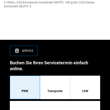
l/100km, CO2-Emissionen kombiniert (WLTP): 140 g/km, CO2-Klasse
kombiniert (WLTP): E
car_repair
SERVICE
Buchen Sie Ihren Servicetermin einfach
online.
Service und Inspektion für Mercedes-Benz und smart
Service und Inspektion für Transporter v
Service und Inspe
PKW
Transporter
LKW
Autohaus auswählen