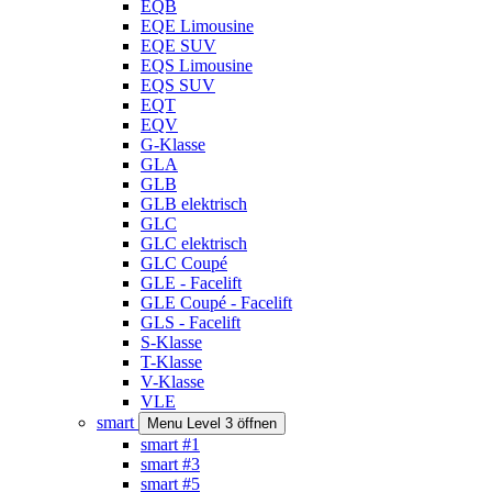
EQB
EQE Limousine
EQE SUV
EQS Limousine
EQS SUV
EQT
EQV
G-Klasse
GLA
GLB
GLB elektrisch
GLC
GLC elektrisch
GLC Coupé
GLE - Facelift
GLE Coupé - Facelift
GLS - Facelift
S-Klasse
T-Klasse
V-Klasse
VLE
smart
Menu Level 3 öffnen
smart #1
smart #3
smart #5