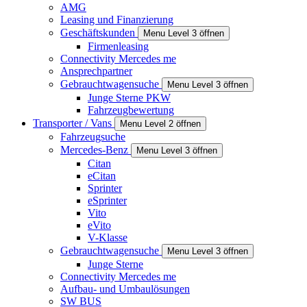
AMG
Leasing und Finanzierung
Geschäftskunden
Menu Level 3 öffnen
Firmenleasing
Connectivity Mercedes me
Ansprechpartner
Gebrauchtwagensuche
Menu Level 3 öffnen
Junge Sterne PKW
Fahrzeugbewertung
Transporter / Vans
Menu Level 2 öffnen
Fahrzeugsuche
Mercedes-Benz
Menu Level 3 öffnen
Citan
eCitan
Sprinter
eSprinter
Vito
eVito
V-Klasse
Gebrauchtwagensuche
Menu Level 3 öffnen
Junge Sterne
Connectivity Mercedes me
Aufbau- und Umbaulösungen
SW BUS