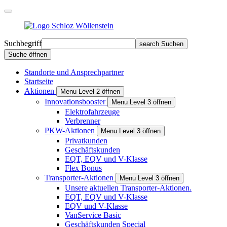
Suchbegriff
search
Suchen
Suche öffnen
Standorte und Ansprechpartner
Startseite
Aktionen
Menu Level 2 öffnen
Innovationsbooster
Menu Level 3 öffnen
Elektrofahrzeuge
Verbrenner
PKW-Aktionen
Menu Level 3 öffnen
Privat­kunden
Geschäfts­kunden
EQT, EQV und V-Klasse
Flex Bonus
Transporter-Aktionen
Menu Level 3 öffnen
Unsere aktuellen Transporter-Aktionen.
EQT, EQV und V-Klasse
EQV und V-Klasse
VanService Basic
Geschäftskunden Special