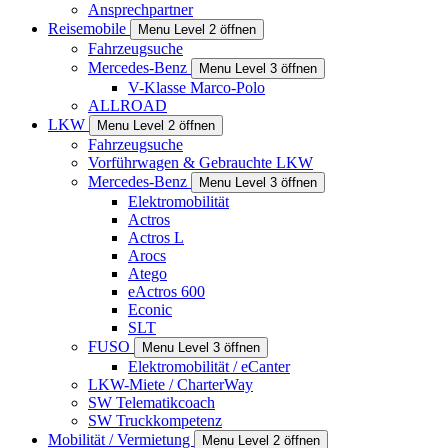
Ansprechpartner
Reisemobile
Menu Level 2 öffnen
Fahrzeugsuche
Mercedes-Benz
Menu Level 3 öffnen
V-Klasse Marco-Polo
ALLROAD
LKW
Menu Level 2 öffnen
Fahrzeugsuche
Vorführwagen & Gebrauchte LKW
Mercedes-Benz
Menu Level 3 öffnen
Elektromobilität
Actros
Actros L
Arocs
Atego
eActros 600
Econic
SLT
FUSO
Menu Level 3 öffnen
Elektromobilität / eCanter
LKW-Miete / CharterWay
SW Telematikcoach
SW Truckkompetenz
Mobilität / Vermietung
Menu Level 2 öffnen