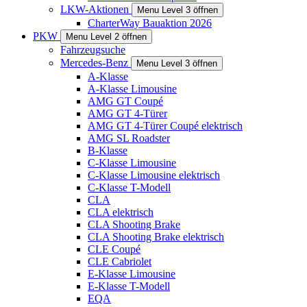
LKW-Aktionen
Menu Level 3 öffnen
CharterWay Bauaktion 2026
PKW
Menu Level 2 öffnen
Fahrzeugsuche
Mercedes-Benz
Menu Level 3 öffnen
A-Klasse
A-Klasse Limousine
AMG GT Coupé
AMG GT 4-Türer
AMG GT 4-Türer Coupé elektrisch
AMG SL Roadster
B-Klasse
C-Klasse Limousine
C-Klasse Limousine elektrisch
C-Klasse T-Modell
CLA
CLA elektrisch
CLA Shooting Brake
CLA Shooting Brake elektrisch
CLE Coupé
CLE Cabriolet
E-Klasse Limousine
E-Klasse T-Modell
EQA