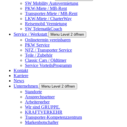
SW Mobility Autovermietung
PKW-Miete / MB-Rent
Transporter-Miete / MB-Rent
LKW-Miete / CharterWay
Reisemobil Vermietung
SW TelematikCoach
Service / Werkstatt
Menu Level 2 öffnen
Onlinetermin vereinbaren
PKW Service
NFZ / Transporter Service
Teile / Zubehör
Classic Cars / Oldtimer
Service VorteilsProgramm
Kontakt
Karriere
News
Unternehmen
Menu Level 2 öffnen
Standorte
Ansprechpartner
Arbeitergeber
Wir sind GRUPPE.
KRAFTVERKEHR
Transporter-Kompetenzzentrum
Markenbotschafter