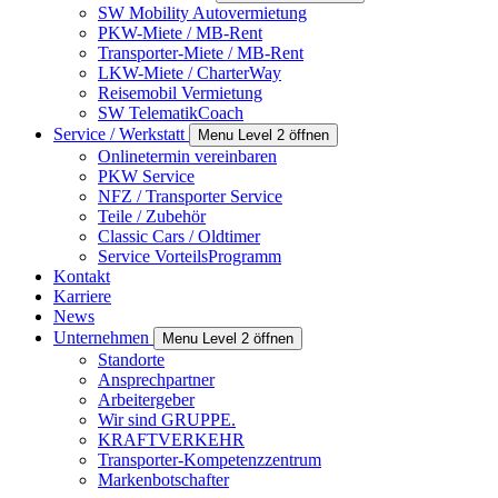
SW Mobility Autovermietung
PKW-Miete / MB-Rent
Transporter-Miete / MB-Rent
LKW-Miete / CharterWay
Reisemobil Vermietung
SW TelematikCoach
Service / Werkstatt
Menu Level 2 öffnen
Onlinetermin vereinbaren
PKW Service
NFZ / Transporter Service
Teile / Zubehör
Classic Cars / Oldtimer
Service VorteilsProgramm
Kontakt
Karriere
News
Unternehmen
Menu Level 2 öffnen
Standorte
Ansprechpartner
Arbeitergeber
Wir sind GRUPPE.
KRAFTVERKEHR
Transporter-Kompetenzzentrum
Markenbotschafter