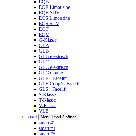
EQB
EQE Limousine
EQE SUV
EQS Limousine
EQS SUV
EQT
EQV
G-Klasse
GLA
GLB
GLB elektrisch
GLC
GLC elektrisch
GLC Coupé
GLE - Facelift
GLE Coupé - Facelift
GLS - Facelift
S-Klasse
T-Klasse
V-Klasse
VLE
smart
Menu Level 3 öffnen
smart #1
smart #3
smart #5