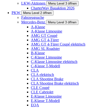
LKW-Aktionen
Menu Level 3 öffnen
CharterWay Bauaktion 2026
PKW
Menu Level 2 öffnen
Fahrzeugsuche
Mercedes-Benz
Menu Level 3 öffnen
A-Klasse
A-Klasse Limousine
AMG GT Coupé
AMG GT 4-Türer
AMG GT 4-Türer Coupé elektrisch
AMG SL Roadster
B-Klasse
C-Klasse Limousine
C-Klasse Limousine elektrisch
C-Klasse T-Modell
CLA
CLA elektrisch
CLA Shooting Brake
CLA Shooting Brake elektrisch
CLE Coupé
CLE Cabriolet
E-Klasse Limousine
E-Klasse T-Modell
EQA