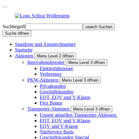
Suchbegriff
search
Suchen
Suche öffnen
Standorte und Ansprechpartner
Startseite
Aktionen
Menu Level 2 öffnen
Innovationsbooster
Menu Level 3 öffnen
Elektrofahrzeuge
Verbrenner
PKW-Aktionen
Menu Level 3 öffnen
Privat­kunden
Geschäfts­kunden
EQT, EQV und V-Klasse
Flex Bonus
Transporter-Aktionen
Menu Level 3 öffnen
Unsere aktuellen Transporter-Aktionen.
EQT, EQV und V-Klasse
EQV und V-Klasse
VanService Basic
Geschäftskunden Special