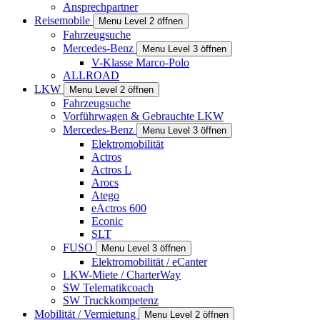
Ansprechpartner
Reisemobile
Menu Level 2 öffnen
Fahrzeugsuche
Mercedes-Benz
Menu Level 3 öffnen
V-Klasse Marco-Polo
ALLROAD
LKW
Menu Level 2 öffnen
Fahrzeugsuche
Vorführwagen & Gebrauchte LKW
Mercedes-Benz
Menu Level 3 öffnen
Elektromobilität
Actros
Actros L
Arocs
Atego
eActros 600
Econic
SLT
FUSO
Menu Level 3 öffnen
Elektromobilität / eCanter
LKW-Miete / CharterWay
SW Telematikcoach
SW Truckkompetenz
Mobilität / Vermietung
Menu Level 2 öffnen