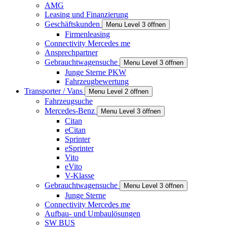
AMG
Leasing und Finanzierung
Geschäftskunden
Menu Level 3 öffnen
Firmenleasing
Connectivity Mercedes me
Ansprechpartner
Gebrauchtwagensuche
Menu Level 3 öffnen
Junge Sterne PKW
Fahrzeugbewertung
Transporter / Vans
Menu Level 2 öffnen
Fahrzeugsuche
Mercedes-Benz
Menu Level 3 öffnen
Citan
eCitan
Sprinter
eSprinter
Vito
eVito
V-Klasse
Gebrauchtwagensuche
Menu Level 3 öffnen
Junge Sterne
Connectivity Mercedes me
Aufbau- und Umbaulösungen
SW BUS